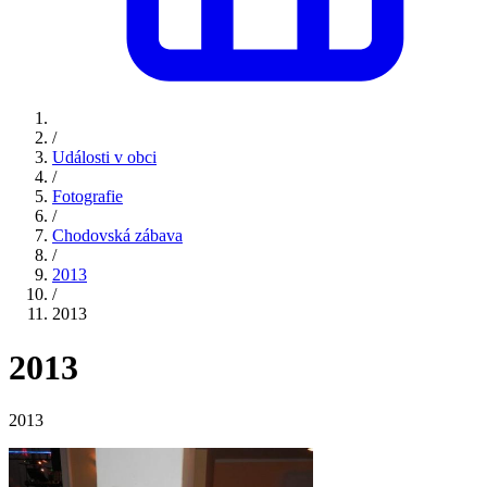
/
Události v obci
/
Fotografie
/
Chodovská zábava
/
2013
/
2013
2013
2013