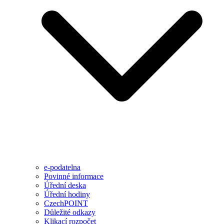
e-podatelna
Povinné informace
Úřední deska
Úřední hodiny
CzechPOINT
Důležité odkazy
Klikací rozpočet