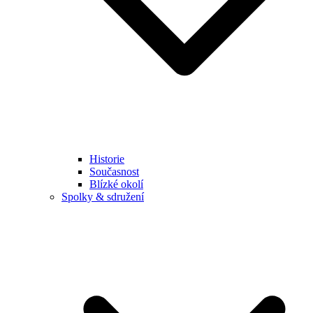
Historie
Současnost
Blízké okolí
Spolky & sdružení