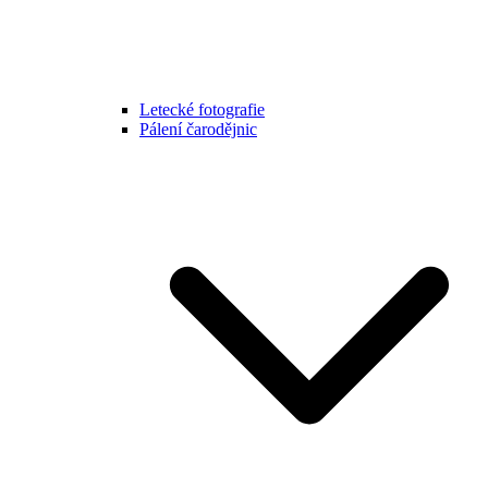
Letecké fotografie
Pálení čarodějnic