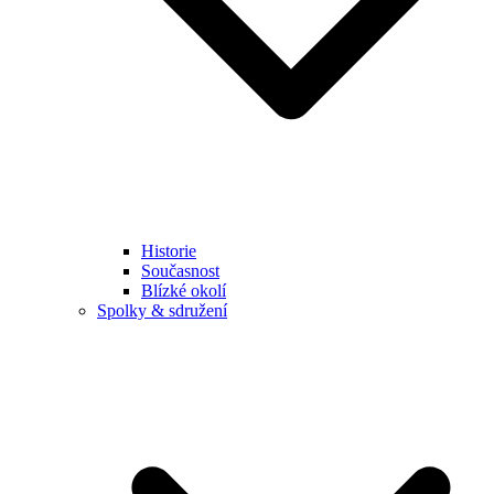
Historie
Současnost
Blízké okolí
Spolky & sdružení