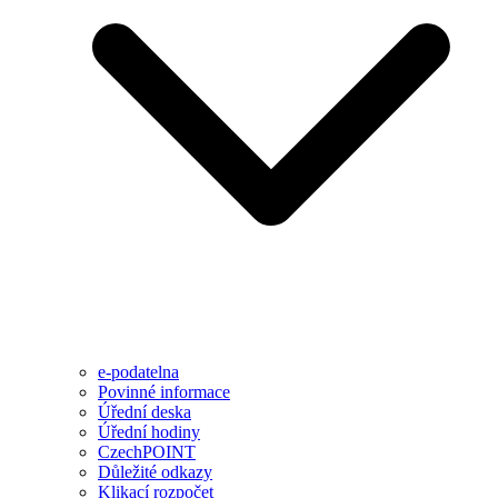
e-podatelna
Povinné informace
Úřední deska
Úřední hodiny
CzechPOINT
Důležité odkazy
Klikací rozpočet