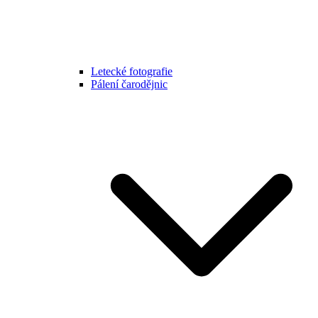
Letecké fotografie
Pálení čarodějnic