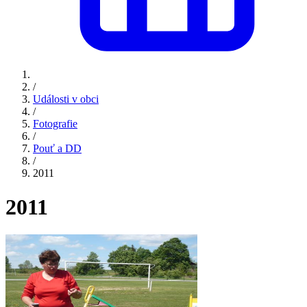
/
Události v obci
/
Fotografie
/
Pouť a DD
/
2011
2011