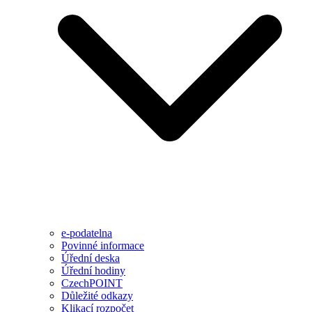
e-podatelna
Povinné informace
Úřední deska
Úřední hodiny
CzechPOINT
Důležité odkazy
Klikací rozpočet