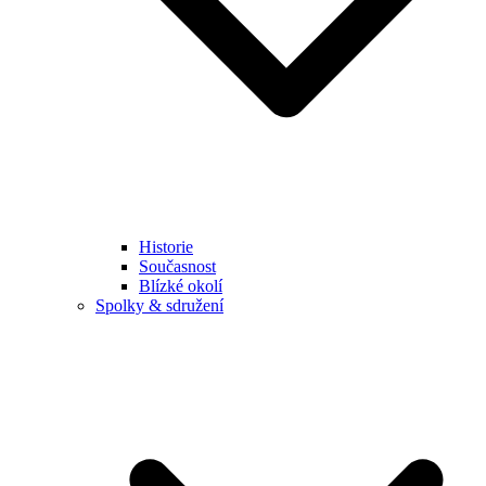
Historie
Současnost
Blízké okolí
Spolky & sdružení