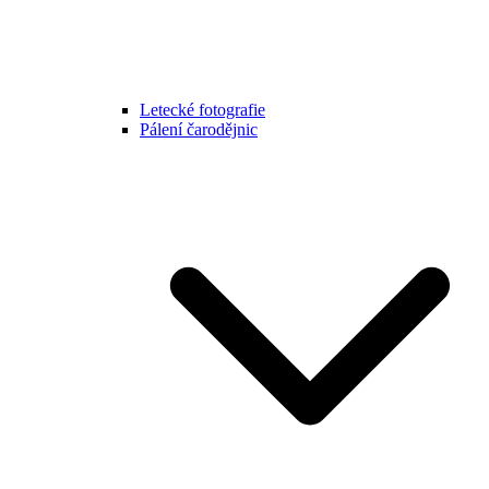
Letecké fotografie
Pálení čarodějnic