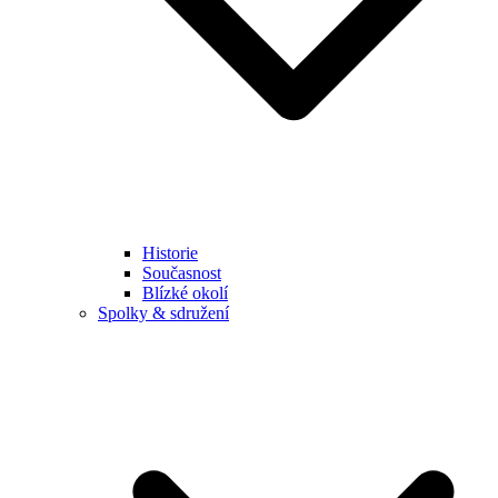
Historie
Současnost
Blízké okolí
Spolky & sdružení