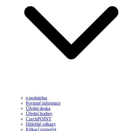
e-podatelna
Povinné informace
Úřední deska
Úřední hodiny
CzechPOINT
Důležité odkazy
Klikací rozpočet