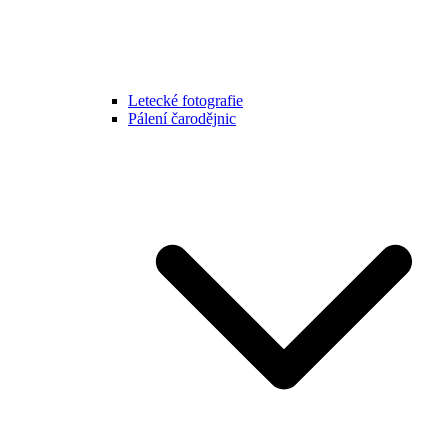
Letecké fotografie
Pálení čarodějnic