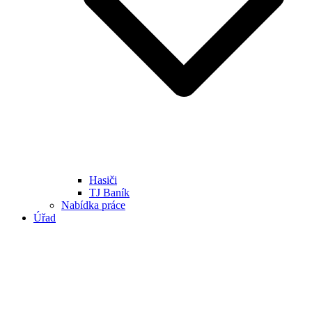
Hasiči
TJ Baník
Nabídka práce
Úřad