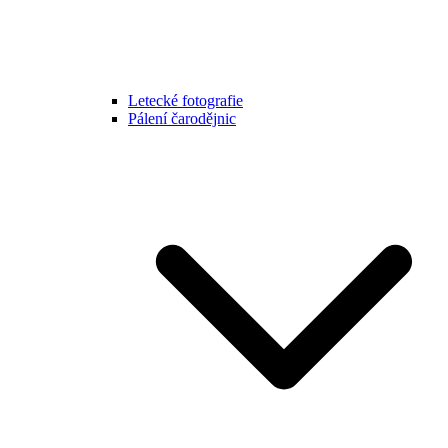
Letecké fotografie
Pálení čarodějnic