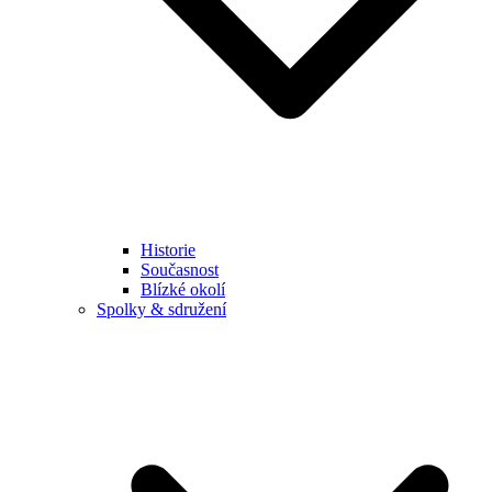
Historie
Současnost
Blízké okolí
Spolky & sdružení