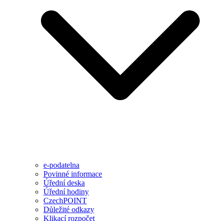
e-podatelna
Povinné informace
Úřední deska
Úřední hodiny
CzechPOINT
Důležité odkazy
Klikací rozpočet