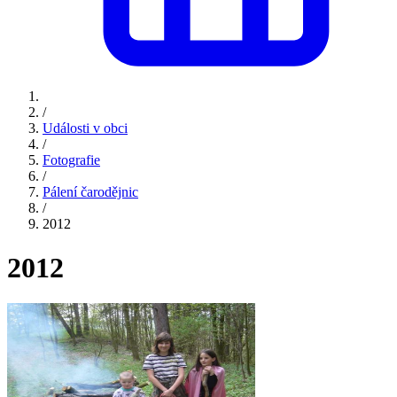
/
Události v obci
/
Fotografie
/
Pálení čarodějnic
/
2012
2012