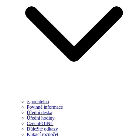
e-podatelna
Povinné informace
Úřední deska
Úřední hodiny
CzechPOINT
Důležité odkazy
Klikací rozpočet