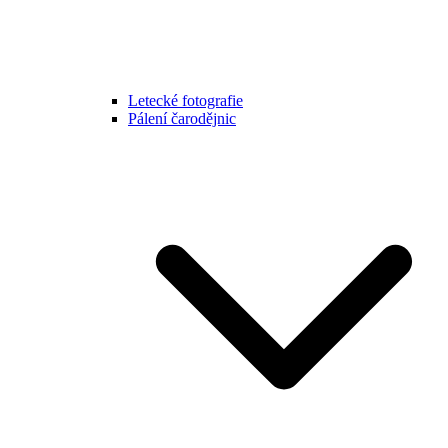
Letecké fotografie
Pálení čarodějnic