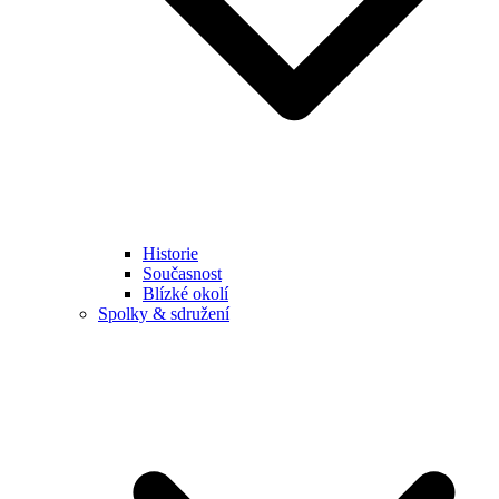
Historie
Současnost
Blízké okolí
Spolky & sdružení