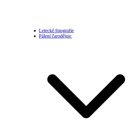
Letecké fotografie
Pálení čarodějnic