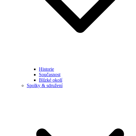
Historie
Současnost
Blízké okolí
Spolky & sdružení