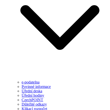
e-podatelna
Povinné informace
Úřední deska
Úřední hodiny
CzechPOINT
Důležité odkazy
Klikací rozpočet