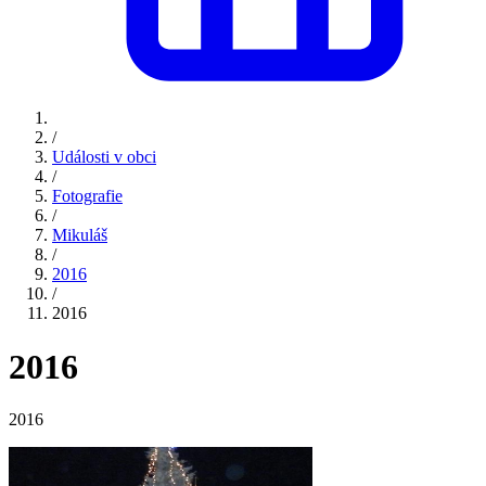
/
Události v obci
/
Fotografie
/
Mikuláš
/
2016
/
2016
2016
2016