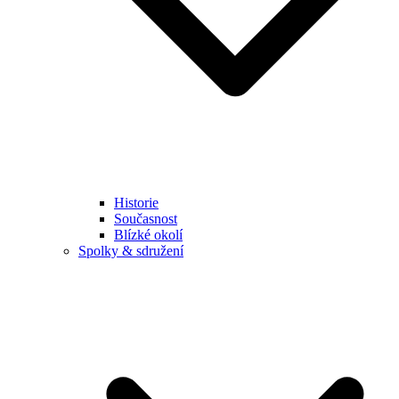
Historie
Současnost
Blízké okolí
Spolky & sdružení