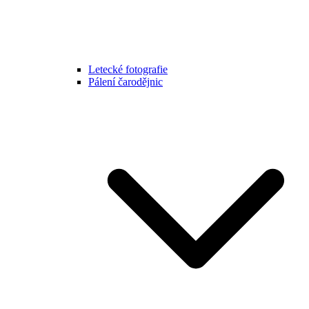
Letecké fotografie
Pálení čarodějnic